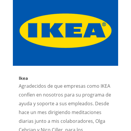
Ikea
Agradecidos de que empresas como IKEA
confíen en nosotros para su programa de
ayuda y soporte a sus empleados. Desde
hace un mes dirigiendo meditaciones
diarias junto a mis colaboradores, Olga
Cebrian y Nico Ciller, para los